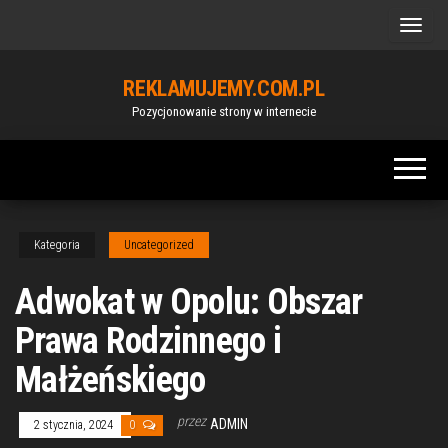
Przejdź
do
treści
REKLAMUJEMY.COM.PL
Pozycjonowanie strony w internecie
Kategoria
Uncategorized
Adwokat w Opolu: Obszar
Prawa Rodzinnego i
Małżeńskiego
przez
ADMIN
2 stycznia, 2024
0