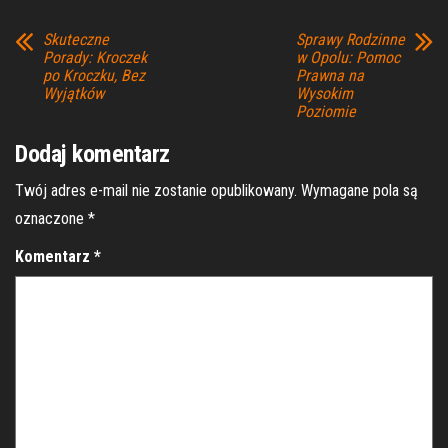
Skuteczne
Sprawy Rodzinne
Porady: Kroczek
w Opolu: Pomoc
po Kroczku, Bez
Prawna na
Wyjątków
Wysokim
Poziomie
Dodaj komentarz
Twój adres e-mail nie zostanie opublikowany.
Wymagane pola są
oznaczone
*
Komentarz
*