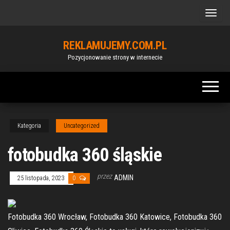
Przejdź
do
treści
REKLAMUJEMY.COM.PL
Pozycjonowanie strony w internecie
Kategoria
Uncategorized
fotobudka 360 śląskie
przez
ADMIN
25 listopada, 2023
0
Fotobudka 360 Wrocław, Fotobudka 360 Katowice, Fotobudka 360