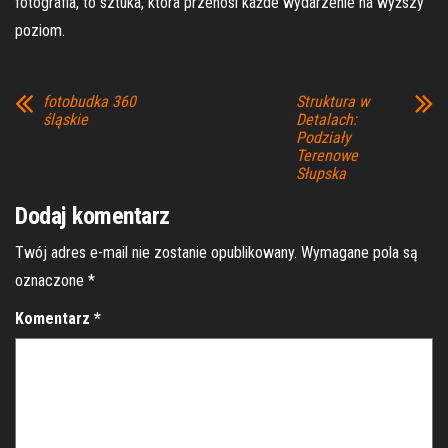
fotografia, to sztuka, która przenosi każde wydarzenie na wyższy
poziom.
fotobudka 360
Struktura w
śląskie
Detalach:
Podziały
Terenowe
Słupska
Dodaj komentarz
Twój adres e-mail nie zostanie opublikowany.
Wymagane pola są
oznaczone
*
Komentarz
*