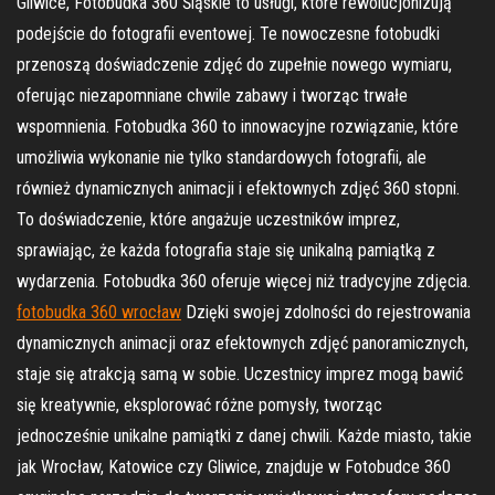
Gliwice, Fotobudka 360 Śląskie to usługi, które rewolucjonizują
podejście do fotografii eventowej. Te nowoczesne fotobudki
przenoszą doświadczenie zdjęć do zupełnie nowego wymiaru,
oferując niezapomniane chwile zabawy i tworząc trwałe
wspomnienia. Fotobudka 360 to innowacyjne rozwiązanie, które
umożliwia wykonanie nie tylko standardowych fotografii, ale
również dynamicznych animacji i efektownych zdjęć 360 stopni.
To doświadczenie, które angażuje uczestników imprez,
sprawiając, że każda fotografia staje się unikalną pamiątką z
wydarzenia. Fotobudka 360 oferuje więcej niż tradycyjne zdjęcia.
fotobudka 360 wrocław
Dzięki swojej zdolności do rejestrowania
dynamicznych animacji oraz efektownych zdjęć panoramicznych,
staje się atrakcją samą w sobie. Uczestnicy imprez mogą bawić
się kreatywnie, eksplorować różne pomysły, tworząc
jednocześnie unikalne pamiątki z danej chwili. Każde miasto, takie
jak Wrocław, Katowice czy Gliwice, znajduje w Fotobudce 360