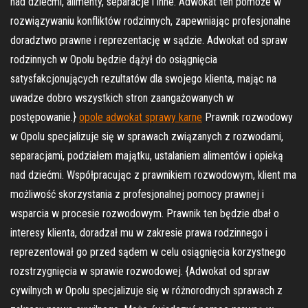
nad dziećmi, alimenty, separacje i inne. Adwokat ten pomoże w
rozwiązywaniu konfliktów rodzinnych, zapewniając profesjonalne
doradztwo prawne i reprezentację w sądzie. Adwokat od spraw
rodzinnych w Opolu będzie dążył do osiągnięcia
satysfakcjonujących rezultatów dla swojego klienta, mając na
uwadze dobro wszystkich stron zaangażowanych w
postępowanie.}
opole adwokat sprawy karne
Prawnik rozwodowy
w Opolu specjalizuje się w sprawach związanych z rozwodami,
separacjami, podziałem majątku, ustalaniem alimentów i opieką
nad dziećmi. Współpracując z prawnikiem rozwodowym, klient ma
możliwość skorzystania z profesjonalnej pomocy prawnej i
wsparcia w procesie rozwodowym. Prawnik ten będzie dbał o
interesy klienta, doradzał mu w zakresie prawa rodzinnego i
reprezentował go przed sądem w celu osiągnięcia korzystnego
rozstrzygnięcia w sprawie rozwodowej. {Adwokat od spraw
cywilnych w Opolu specjalizuje się w różnorodnych sprawach z