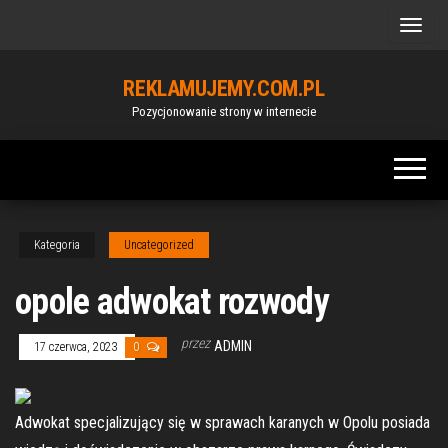
Przejdź
do
treści
REKLAMUJEMY.COM.PL
Pozycjonowanie strony w internecie
Kategoria
Uncategorized
opole adwokat rozwody
przez
ADMIN
17 czerwca, 2023
0
Adwokat specjalizujący się w sprawach karanych w Opolu posiada