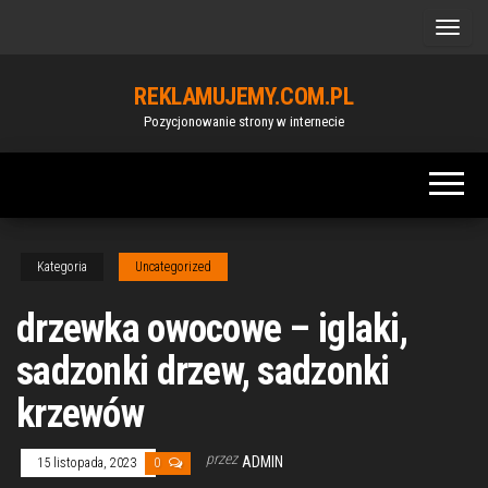
Przejdź
do
treści
REKLAMUJEMY.COM.PL
Pozycjonowanie strony w internecie
Kategoria
Uncategorized
drzewka owocowe – iglaki,
sadzonki drzew, sadzonki
krzewów
przez
ADMIN
15 listopada, 2023
0