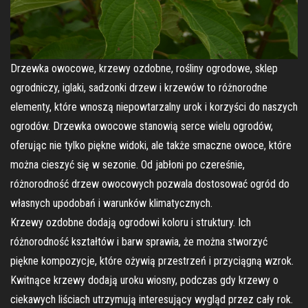
Drzewka owocowe, krzewy ozdobne, rośliny ogrodowe, sklep
ogrodniczy, iglaki, sadzonki drzew i krzewów to różnorodne
elementy, które wnoszą niepowtarzalny urok i korzyści do naszych
ogrodów. Drzewka owocowe stanowią serce wielu ogrodów,
oferując nie tylko piękne widoki, ale także smaczne owoce, które
można cieszyć się w sezonie. Od jabłoni po czereśnie,
różnorodność drzew owocowych pozwala dostosować ogród do
własnych upodobań i warunków klimatycznych.
Krzewy ozdobne dodają ogrodowi koloru i struktury. Ich
różnorodność kształtów i barw sprawia, że można stworzyć
piękne kompozycje, które ożywią przestrzeń i przyciągną wzrok.
Kwitnące krzewy dodają uroku wiosny, podczas gdy krzewy o
ciekawych liściach utrzymują interesujący wygląd przez cały rok.