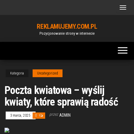
Przejdź
do
treści
REKLAMUJEMY.COM.PL
Pozycjonowanie strony w internecie
Kategoria
Uncategorized
Poczta kwiatowa – wyślij
kwiaty, które sprawią radość
przez
ADMIN
3 marca, 2025
0