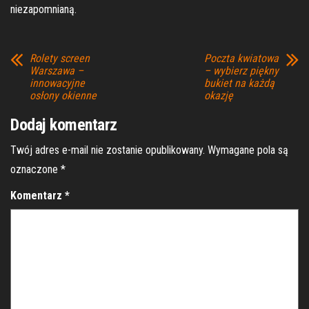
niezapomnianą.
Rolety screen
Poczta kwiatowa
Warszawa –
– wybierz piękny
innowacyjne
bukiet na każdą
osłony okienne
okazję
Dodaj komentarz
Twój adres e-mail nie zostanie opublikowany.
Wymagane pola są
oznaczone
*
Komentarz
*