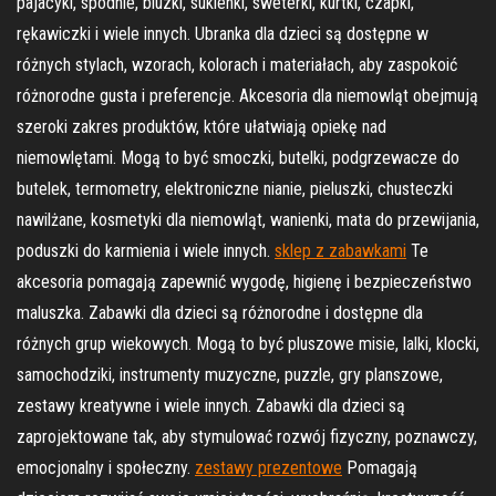
pajacyki, spodnie, bluzki, sukienki, sweterki, kurtki, czapki,
rękawiczki i wiele innych. Ubranka dla dzieci są dostępne w
różnych stylach, wzorach, kolorach i materiałach, aby zaspokoić
różnorodne gusta i preferencje. Akcesoria dla niemowląt obejmują
szeroki zakres produktów, które ułatwiają opiekę nad
niemowlętami. Mogą to być smoczki, butelki, podgrzewacze do
butelek, termometry, elektroniczne nianie, pieluszki, chusteczki
nawilżane, kosmetyki dla niemowląt, wanienki, mata do przewijania,
poduszki do karmienia i wiele innych.
sklep z zabawkami
Te
akcesoria pomagają zapewnić wygodę, higienę i bezpieczeństwo
maluszka. Zabawki dla dzieci są różnorodne i dostępne dla
różnych grup wiekowych. Mogą to być pluszowe misie, lalki, klocki,
samochodziki, instrumenty muzyczne, puzzle, gry planszowe,
zestawy kreatywne i wiele innych. Zabawki dla dzieci są
zaprojektowane tak, aby stymulować rozwój fizyczny, poznawczy,
emocjonalny i społeczny.
zestawy prezentowe
Pomagają