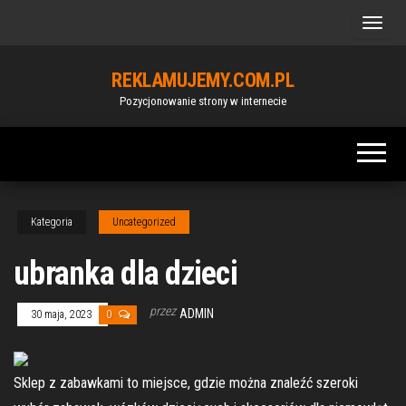
Przejdź
do
treści
REKLAMUJEMY.COM.PL
Pozycjonowanie strony w internecie
Kategoria
Uncategorized
ubranka dla dzieci
przez
ADMIN
30 maja, 2023
0
Sklep z zabawkami to miejsce, gdzie można znaleźć szeroki