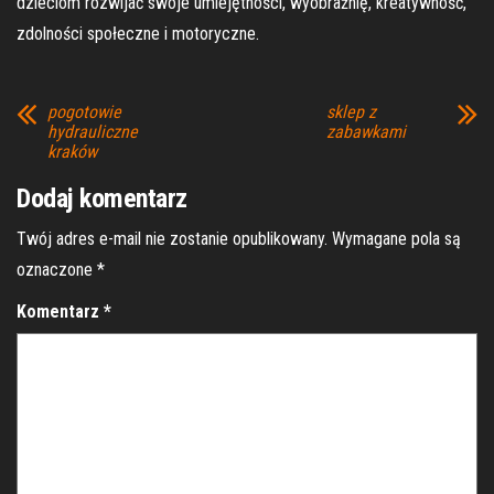
dzieciom rozwijać swoje umiejętności, wyobraźnię, kreatywność,
zdolności społeczne i motoryczne.
pogotowie
sklep z
hydrauliczne
zabawkami
kraków
Dodaj komentarz
Twój adres e-mail nie zostanie opublikowany.
Wymagane pola są
oznaczone
*
Komentarz
*