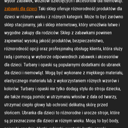
wybór zabawek, wózków dziecięcych i akcesoriów dla niemowląt.
zabawki dla dzieci
Taki sklep oferuje różnorodność produktów dla
dzieci w różnym wieku i z różnych kategorii. Może to być zarówno
sklep stacjonarny, jak i sklep internetowy, który umożliwia łatwe i
wygodne zakupy dla rodziców. Sklep z zabawkami powinien
zapewniać wysoką jakość produktów, bezpieczeństwo,
różnorodność opcji oraz profesjonalną obsługę klienta, która służy
radą i pomocą w wyborze odpowiednich zabawek i akcesoriów
dla dzieci. Turbany i opaski są popularnymi dodatkami do ubranek
dla dzieci i niemowląt. Mogą być wykonane z miękkiego materiału,
elastycznego materiału lub z wykorzystaniem różnych wzorów i
kolorów. Turbany i opaski nie tylko dodają stylu do stroju dziecka,
ale także mogą pomóc w utrzymaniu włosów z dala od twarzy,
utrzymać ciepło głowy lub ochronić delikatną skórę przed
słońcem. Ubranka dla dzieci to różnorodne i urocze stroje, które
są przeznaczone dla dzieci w różnym wieku. Mogą to być body,