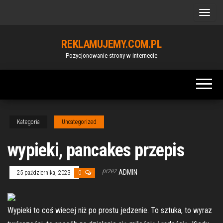
Przejdź
do
treści
REKLAMUJEMY.COM.PL
Pozycjonowanie strony w internecie
Kategoria
Uncategorized
wypieki, pancakes przepis
przez
ADMIN
25 października, 2023
0
Wypieki to coś wiecej niż po prostu jedzenie. To sztuka, to wyraz