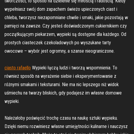
twórczości, to sposób na dzielenie się miłością i radością. Kiedy
wypełniasz swój dom zapachem świeżo upieczonych ciast i
chleba, tworzysz niezapomniane chwile i smaki, jakie pozostają w
pamięci na zawsze. Czy jesteś doświadczonym cukiernikiem czy
początkującym piekarzem, wypieki są dostępne dla każdego. Od
prostych ciasteczek czekoladowych po wyszukane tarty
owocowe – wybór jest ogromny, a szanse nieograniczone.
ciasto rafaello
Wypieki łączą ludzi i tworzą wspomnienia. To
również sposób na wyrażenie siebie i eksperymentowanie z
różnymi smakami i teksturami. Nie ma nic lepszego niż widok
uśmiechu na twarzy bliskich, gdy podajesz im własne domowe
wypieki.
Należałoby poświęcić trochę czasu na naukę sztuki wypieku.
Dzięki niemu rozwiniesz własne umiejętności kulinarne i nauczysz